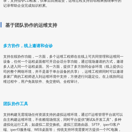
录，支持指令CLI检索，供事后回溯追责，运维过程支持自动相乘围绕事件的
记录帮助企业完成知识积累。
基于团队协作的运维支持
多方协作，线上邀请和会诊
支持在线协作功能，一方面，多个运维工程师在在线上可共同管理和运维同一
设备，任何一个远程桌面都可开启会话分享功能，通过现场邀请的方式，邀请
多人进入同一个远程桌面。另一方面，提供了多方协同会诊环境（线上提供公
司的整个网络环境，并不是基于单台设备的共享），运维工程师同时可以邀请
多家厂商的工程师进入到运维环境中支持，方便进行问题定位。在上线协同运
维过程中，用户免装软件、免交密码、全程审计。
团队协作工具
支持构建无需现场任何资源支持的虚拟运维环境，通过IT运维管理平台就可以
自主构建运维环境，不依赖现场情况，同时平台提供“测试&开发工具”，多种
虚拟化运行工具，如虚拟二层交换机、虚拟三层路由器、SFTP、iperf3客户
端、iperf3服务端、WEB桌面等； 传统支持环境需要对方提供一个PC电脑，