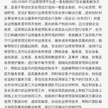
ABLOOMY IT运维
管理平台是一套创新的
IT安全服务解决方
案，是基于零信任安全理念打造的一整套全新的、中心化管理、即
插即用、灵活扩展的IT运维管理与安全审计解决方案，是特别针对
企事业单位在云服务时代的混合IT架构（混合云+分布式IT）的复
杂运维服务需求而开发的，面向的客户包括SMB、总分连锁企业、
政府、运营商以及各类使用私有云或混合云的大型行业客户，在为
它们构建内部IT运维服务支撑环境的同时，有效解决了这些客户对
于IT运维
管理
过程中对运维安全、服务成本和服务质量的担忧；能
够帮助它们搭建起精简、高效、安全的
IT运维管理体系，使得IT运
维管理人员可以全面对各种资源（网络设备、服务器、安全设备、
虚拟资源、云资源、各类应用和数据库等）及事件（事故、告警及
各类维护服务）进行集中账号管理、精细化的权限管理和过程审
计，帮助企业提升内部风险控制水平；也能够帮助IT外包服务团队
提升服务质量、提高服务效率，同时保证客户信息的安全。特别是
在远程IT服务方面，零信任技术的应用保证了客户的IT技术人员、
合作伙伴以及第三方运维服务团队可以在任何时间、地点和设备上
安全
完成
IT的运维管理工作，并能实现高效的线上和线下以及线上
和线上全方位的协同工作。创新的IT事故管理及响应解决方案综合
使用了数据分析、虚拟实验室、自动化运维等技术，帮助IT团队极
大地提高事故的解决效率，保证IT设施运行的稳定性。