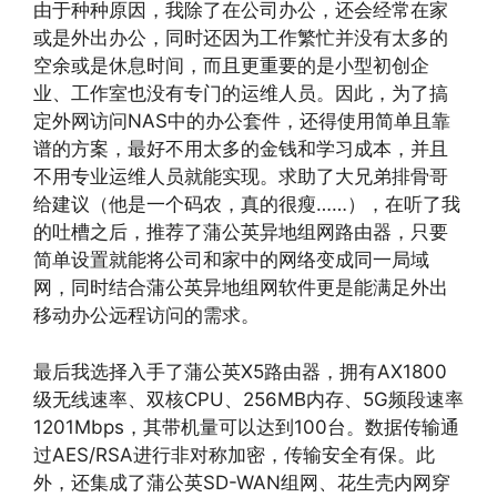
由于种种原因，我除了在公司办公，还会经常在家
或是外出办公，同时还因为工作繁忙并没有太多的
空余
或是休息时间，而且更重要的是小型初创企
业、工作室也没有专门的运维人员。
因此，为了搞
定外网访问NAS中的办公套件，还得使用简单且靠
谱的方案，最好不用太多的金钱和学习成本，并且
不用专业运维人员就能实现。求助了大兄弟排骨哥
给建议（他是一个码农，真的很瘦……），在听了我
的吐槽之后，推荐了蒲公英异地组网路由器，只要
简单设置就能将公司和家中的网络变成同一局域
网，同时结合蒲公英异地组网软件更是能满足外出
移动办公远程访问的需求。
最后我选择入手了蒲公英X5路由器，拥有AX1800
级无线速率、双核CPU、256MB内存、5G频段速率
1201Mbps，其带机量可以达到100台。数据传输通
过AES/RSA进行非对称加密，传输安全有保。此
外，还集成了蒲公英SD-WAN组网、花生壳内网穿